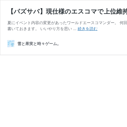
【パズサバ】現仕様のエスコマで上位維
夏にイベント内容の変更があったワールドエースコマンダー。 何
【パ
書いておきます。 いいやり方を思い …
続きを読む
ズ
サ
雪と果実と時々ゲーム。
バ】
現
仕
様
の
エ
ス
コ
マ
で
上
位
維
持