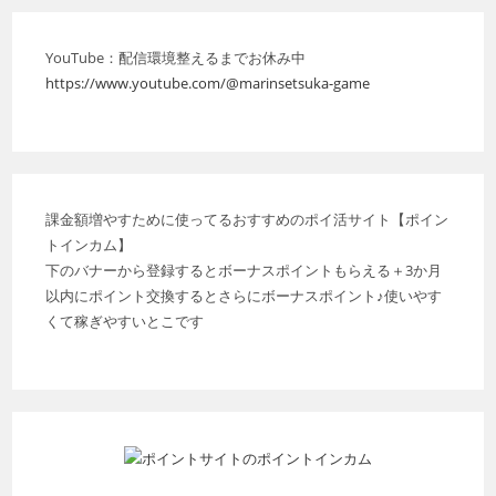
タ
ブ
YouTube：配信環境整えるまでお休み中
で
https://www.youtube.com/@marinsetsuka-game
開
く
課金額増やすために使ってるおすすめのポイ活サイト【ポイン
トインカム】
下のバナーから登録するとボーナスポイントもらえる＋3か月
以内にポイント交換するとさらにボーナスポイント♪使いやす
くて稼ぎやすいとこです