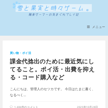
コ
ン
テ
ン
ツ
メニュー
へ
ス
キ
ッ
買い物・ポイ活
プ
課金代捻出のために最近気にし
てること。ポイ活・出費を抑え
る・コード購入など
こんにちは、管理人のセツカです。 今日はたまに書く、
なるべく…
1,484件のコメント
2025年10月28日