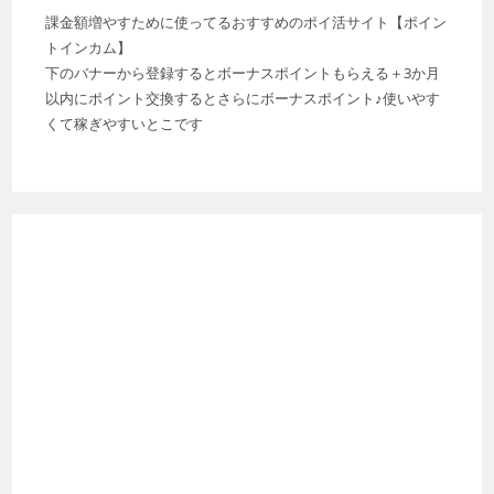
課金額増やすために使ってるおすすめのポイ活サイト【ポイン
トインカム】
下のバナーから登録するとボーナスポイントもらえる＋3か月
以内にポイント交換するとさらにボーナスポイント♪使いやす
くて稼ぎやすいとこです
最近の投稿
【ラストウォー】R4時代にやってたこと。幹部メンバーとの
違いもメモ書き
【ラストウォー】辞めたので、理由とこれまで遊んだ感想を書