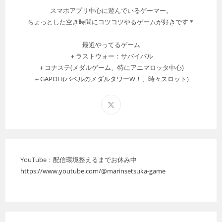
スマホアプリ中心に遊んでいるゲーマー。
ちょっとした空き時間にコツコツやるゲームが好きです＊
最近やってるゲーム
＋ラストウォー：サバイバル
＋コナステ(メダルゲーム、特にアニマロッタ中心)
＋GAPOLI(バベルのメダルタワーW！、時々スロット)
新
し
い
タ
ブ
YouTube：配信環境整えるまでお休み中
で
https://www.youtube.com/@marinsetsuka-game
開
く