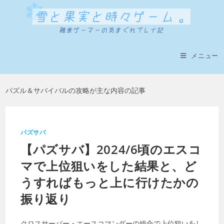
コ
ン
テ
ン
ツ
メニュー
へ
ス
パズル＆サバイバルの攻略が主な内容の記事
キ
ッ
プ
パズサバ
【パズサバ】2024/6頃のエスコ
マで上位狙いをした結果と、ど
うすればもっと上に行けたかの
振り返り
クロスサーバー・エースコマンダーの総合で上位狙いをし